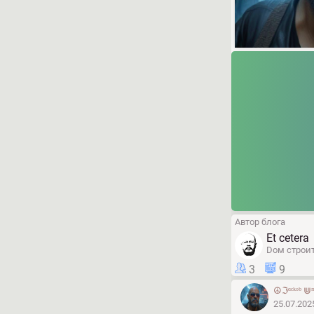
Автор блога
Et cetera
Dом строит
3
9
☮ℑᵅᶜᵏᵒᵇ ⋓
25.07.202