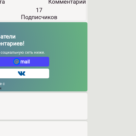
та
Комментарий
17
Подписчиков
ватели
ентариев!
и социальную сеть ниже.
mail
е с
и