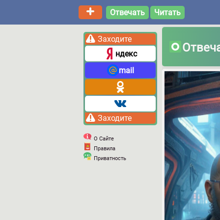
Отвечать
Читать
Заходите
Отвеч
ндекс
mail
Заходите
О Сайте
Правила
Приватность