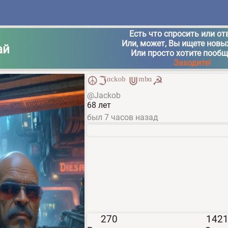
Есть что спросить или от
Или, может, Вы ищете новы
ай
Или просто хотите пооб
Заходите!
☮ℑᵅᶜᵏᵒᵇ ⋓ᵐᵇᵅ☭
@Jackob
68 лет
был
7 часов назад
270
142