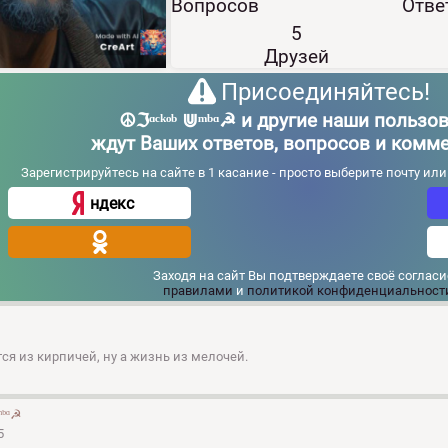
Вопросов
Отве
5
Друзей
Присоединяйтесь!
☮ℑᵅᶜᵏᵒᵇ ⋓ᵐᵇᵅ☭ и другие наши пользо
ждут Ваших ответов, вопросов и комм
Зарегистрируйтесь на сайте в 1 касание - просто выберите почту ил
ндекс
Заходя на сайт Вы подтверждаете своё согласи
правилами
и
политикой конфиденциальност
ся из кирпичей, ну а жизнь из мелочей.
ᵐᵇᵅ☭
5