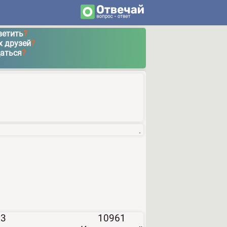
ветить
?
х друзей
?
щаться
?
.
13
10961