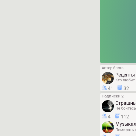
Автор блога
Рецепты 
Кто любит 
41
32
Подписки 2
Страшны
Не бойтесь
4
112
Музыкал
Помирать т