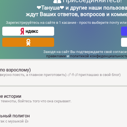
❤Тануша❤ и другие наши пользова
ждут Ваших ответов, вопросов и комм
Зарегистрируйтесь на сайте в 1 касание - просто выберите почту ил
ндекс
Заходя на сайт Вы подтверждаете своё согласи
правилами
и
политикой конфиденциальност
по взрослому)
вкусно поесть, а главное приготовить) 🍗🍅🍖приглашаю в свой блог)
е истории
 темноты, бойтесь того что она скрывает.
ьный полигон
ак с музыкой 👍