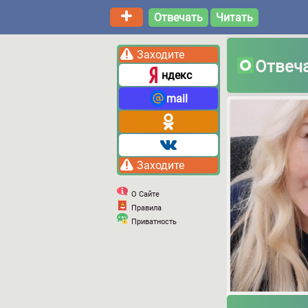
Отвечать
Читать
Заходите
Отвеч
ндекс
mail
Заходите
О Сайте
Правила
Приватность