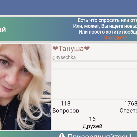
Есть что спросить или от
Или, может, Вы ищете новы
ай
Или просто хотите пооб
Заходите!
❤Тануша❤
@tysechka
118
176
Вопросов
Ответ
16
Друзей
Присоединяйтесь!