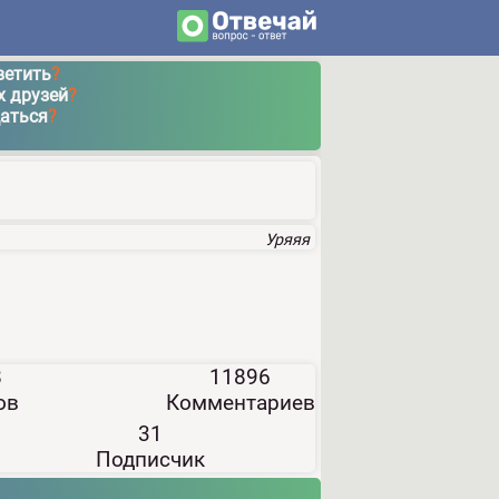
ветить
?
х друзей
?
щаться
?
Уряяя
8
11896
ов
Комментариев
31
Подписчик