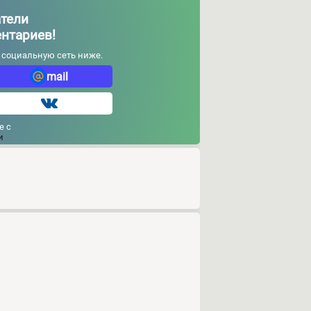
тели
ентариев!
и социальную сеть ниже.
mail
е с
и