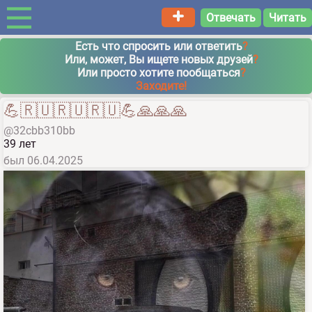
Отвечать
Читать
Есть что спросить или ответить
?
Или, может, Вы ищете новых друзей
?
Или просто хотите пообщаться
?
Заходите!
💪🇷🇺🇷🇺🇷🇺💪🙏🙏🙏
@32cbb310bb
39 лет
был
06.04.2025